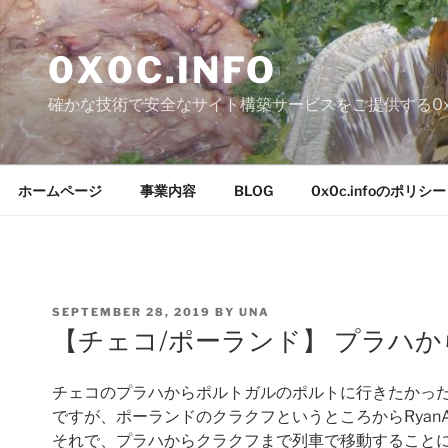
Skip
to
0X0C.INFO
content
確かな技術で安全なサイト構築サービスをご提供する0x0c
ホームページ
事業内容
BLOG
0x0c.infoのポリシー
POSTED
SEPTEMBER 28, 2019
BY
UNA
ON
【チェコ/ポーランド】 プラハ
チェコのプラハからポルトガルのポルトに行きたかっ
ですが、ポーランドのクラクフというところからRyan
それで、プラハからクラクフまで列車で移動すること