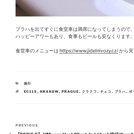
プラハを出てすぐに食堂車は満席になってしまうので
ハッピーアワーもあり、食事もビールも安なくります
食堂車のメニューは
https://www.jidelnivozy.cz/
から見
CATEGORIES
旅行
TAGS
EC115
,
KRAKOW
,
PRAGUE
,
クラクフ
,
チェコ
,
プラハ
,
ポ
Post
Previous
PREVIOUS
navigation
Post