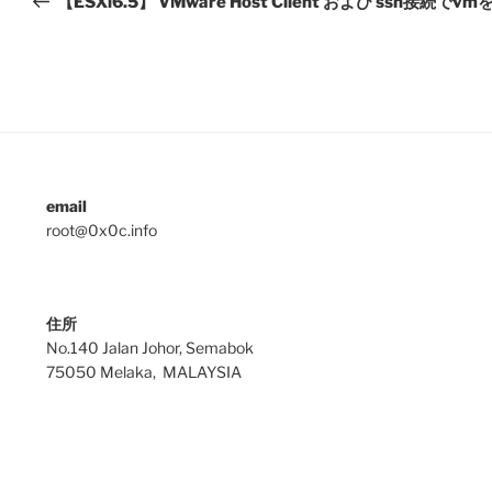
【ESXi6.5】 VMware Host Client および ssh接続で
email
root@0x0c.info
住所
No.140 Jalan Johor, Semabok
75050 Melaka, MALAYSIA