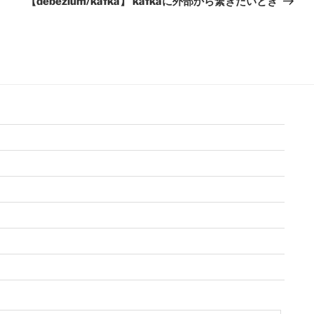
【debezium/kafka】 kafkaに外部から繋ぎたいとき